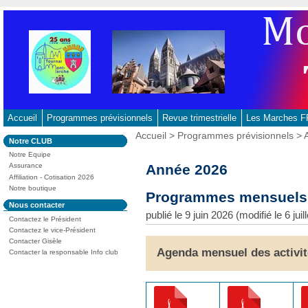
Aller
au
contenu
-
Aller
au
menu
principal
Accueil
Programmes prévisionnels
Revue trimestrielle
Les Marches
-
Vous
Accueil
>
Programmes prévisionnels
> 
Dans
Notre CLUB
Aller
êtes
la
ici
Notre Equipe
à
rubrique
:
Année 2026
Assurance
:
la
Affiliation - Cotisation 2026
recherche
Notre boutique
Programmes mensuels
Dans
Nous contacter
la
publié le 9 juin 2026 (modifié le 6 juil
Contactez le Président
rubrique
:
Contactez le vice-Président
Contacter Gisèle
Agenda mensuel des activi
Contacter la responsable Info club