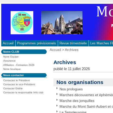
Aller
au
contenu
-
Aller
au
menu
principal
Accueil
Programmes prévisionnels
Revue trimestrielle
Les Marches
-
Vous
Accueil
>
Archives
Dans
Notre CLUB
Aller
êtes
la
ici
Notre Equipe
à
rubrique
:
Archives
Assurance
:
la
Affiliation - Cotisation 2026
recherche
publié le 11 juillet 2026
Notre boutique
Dans
Nous contacter
la
Contactez le Président
Nos organisations
rubrique
:
Contactez le vice-Président
Nos prologues
Contacter Gisèle
Contacter la responsable Info club
Marches découvertes et éphémè
Marche des jonquilles
Marche du Mont Saint-Aubert et 
La Templeuvoise