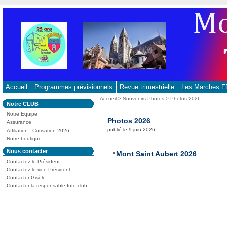
Aller
au
contenu
-
Aller
au
menu
principal
Accueil
Programmes prévisionnels
Revue trimestrielle
Les Marches
-
Vous
Accueil
>
Souvenirs Photos
> Photos 2026
Dans
Notre CLUB
Aller
êtes
la
ici
Notre Equipe
à
rubrique
Photos 2026
:
Assurance
:
la
publié le 9 juin 2026
Affiliation - Cotisation 2026
recherche
Notre boutique
Dans
Nous contacter
Mont Saint Aubert 2026
la
Contactez le Président
rubrique
:
Contactez le vice-Président
Contacter Gisèle
Contacter la responsable Info club