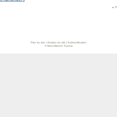
 des marches ADEPS
H
Plan du site
|
Gestion du site
|
Authentification
© Mont-Marche Tournai