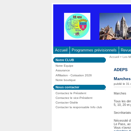
Aller
au
contenu
-
Aller
au
menu
principal
Accueil
Programmes prévisionnels
Revue 
-
Vous
Accueil
>
Les 
Dans
Notre CLUB
Aller
êtes
la
ici
Notre Equipe
à
rubrique
ADEPS
:
Assurance
:
la
Affiliation - Cotisation 2026
Marches
recherche
Notre boutique
publié le 31
Dans
Nous contacter
la
Contactez le Président
Marches
rubrique
:
Contactez le vice-Président
Tous les di
Contacter Gisèle
5, 10, 20 et
Contacter la responsable Info club
Secrétariats
Nécessité d’
Le Pass, ac
Vous n’avez