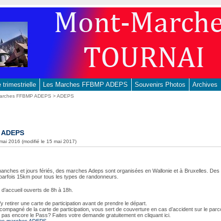
trimestrielle
Les Marches FFBMP ADEPS
Souvenirs Photos
Archives
Marches FFBMP ADEPS
> ADEPS
 ADEPS
 mai 2016 (modifié le 15 mai 2017)
manches et jours fériés, des marches Adeps sont organisées en Wallonie et à Bruxelles. Des
 parfois 15km pour tous les types de randonneurs.
 d’accueil ouverts de 8h à 18h.
y retirer une carte de participation avant de prendre le départ.
compagné de la carte de participation, vous sert de couverture en cas d’accident sur le parc
 pas encore le Pass? Faites votre demande gratuitement en cliquant ici.