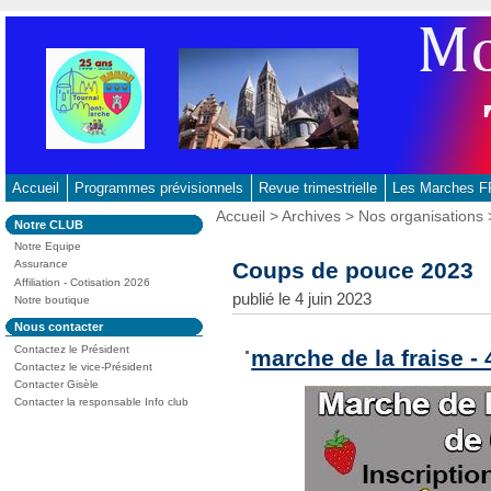
Aller
au
contenu
-
Aller
au
menu
principal
Accueil
Programmes prévisionnels
Revue trimestrielle
Les Marches
-
Vous
Accueil
>
Archives
>
Nos organisations
Dans
Notre CLUB
Aller
êtes
la
ici
Notre Equipe
à
rubrique
:
Coups de pouce 2023
Assurance
:
la
Affiliation - Cotisation 2026
recherche
publié le 4 juin 2023
Notre boutique
Dans
Nous contacter
la
Contactez le Président
rubrique
marche de la fraise - 
:
Contactez le vice-Président
Contacter Gisèle
Contacter la responsable Info club