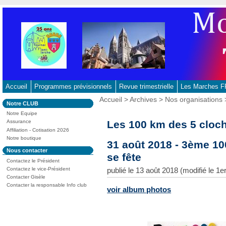
Aller
au
contenu
-
Aller
au
menu
principal
Accueil
Programmes prévisionnels
Revue trimestrielle
Les Marches
-
Vous
Accueil
>
Archives
>
Nos organisations
Dans
Notre CLUB
Aller
êtes
la
ici
Notre Equipe
à
rubrique
:
Les 100 km des 5 cloc
Assurance
:
la
Affiliation - Cotisation 2026
recherche
Notre boutique
31 août 2018 - 3ème 10
Dans
Nous contacter
se fête
la
Contactez le Président
rubrique
:
Contactez le vice-Président
publié le 13 août 2018 (modifié le 1
Contacter Gisèle
Contacter la responsable Info club
voir album photos