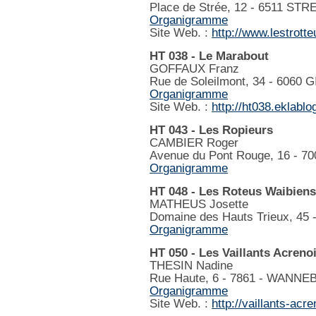
Place de Strée, 12 - 6511 STR
Organigramme
Site Web. :
http://www.lestrotte
HT 038 - Le Marabout
GOFFAUX Franz
Rue de Soleilmont, 34 - 6060 G
Organigramme
Site Web. :
http://ht038.eklabl
HT 043 - Les Ropieurs
CAMBIER Roger
Avenue du Pont Rouge, 16 - 
Organigramme
HT 048 - Les Roteus Waibien
MATHEUS Josette
Domaine des Hauts Trieux, 45
Organigramme
HT 050 - Les Vaillants Acreno
THESIN Nadine
Rue Haute, 6 - 7861 - WANN
Organigramme
Site Web. :
http://vaillants-acr