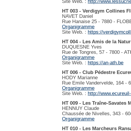
Site Web. :
http://www.lessucr
HT 003 - Verdigym Collines F
NAVET Daniel
Rue Hanaise 25 - 7880 - FLO
Organigramme
Site Web. :
https://verdigymcoll
HT 004 - Les Amis de la Natur
DUQUESNE Yves
Rue de Tongres, 57 - 7800 - A
Organigramme
Site Web. :
https://an-ath.be
HT 006 - Club Pédestre Ecureu
HODY Marianne
Rue Emile Vandervelde, 164 
Organigramme
Site Web. :
http://www.ecureuil
HT 009 - Les Traîne-Savates 
HENNUY Claude
Chaussée de Nivelles, 343 - 
Organigramme
HT 010 - Les Marcheurs Rans