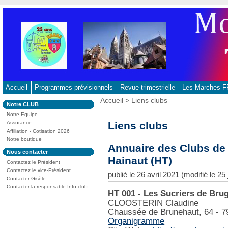
Aller
au
contenu
-
Aller
au
menu
principal
Accueil
Programmes prévisionnels
Revue trimestrielle
Les Marches
-
Vous
Accueil
>
Liens clubs
Dans
Notre CLUB
Aller
êtes
la
ici
Notre Equipe
à
rubrique
:
Liens clubs
Assurance
:
la
Affiliation - Cotisation 2026
recherche
Notre boutique
Annuaire des Clubs de 
Dans
Nous contacter
la
Hainaut (HT)
Contactez le Président
rubrique
:
Contactez le vice-Président
publié le 26 avril 2021 (modifié le 25
Contacter Gisèle
Contacter la responsable Info club
HT 001 - Les Sucriers de Brug
CLOOSTERIN Claudine
Chaussée de Brunehaut, 64 -
Organigramme