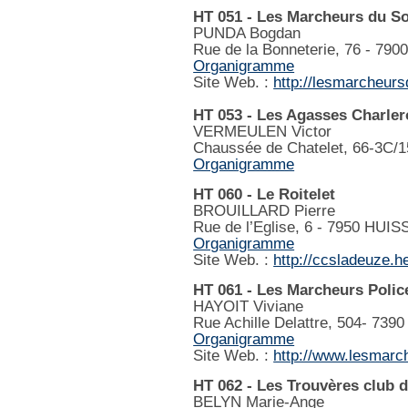
HT 051 - Les Marcheurs du S
PUNDA Bogdan
Rue de la Bonneterie, 76 - 79
Organigramme
Site Web. :
http://lesmarcheur
HT 053 - Les Agasses Charler
VERMEULEN Victor
Chaussée de Chatelet, 66-3C/1
Organigramme
HT 060 - Le Roitelet
BROUILLARD Pierre
Rue de l’Eglise, 6 - 7950 HUI
Organigramme
Site Web. :
http://ccsladeuze.h
HT 061 - Les Marcheurs Poli
HAYOIT Viviane
Rue Achille Delattre, 504- 7
Organigramme
Site Web. :
http://www.lesmarc
HT 062 - Les Trouvères club 
BELYN Marie-Ange