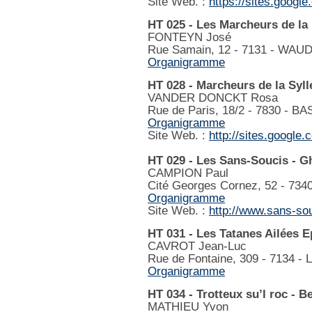
Site Web. :
https://sites.googl
HT 025 - Les Marcheurs de la
FONTEYN José
Rue Samain, 12 - 7131 - WAU
Organigramme
HT 028 - Marcheurs de la Sylle
VANDER DONCKT Rosa
Rue de Paris, 18/2 - 7830 - B
Organigramme
Site Web. :
http://sites.google
HT 029 - Les Sans-Soucis - G
CAMPION Paul
Cité Georges Cornez, 52 - 7
Organigramme
Site Web. :
http://www.sans-sou
HT 031 - Les Tatanes Ailées E
CAVROT Jean-Luc
Rue de Fontaine, 309 - 7134
Organigramme
HT 034 - Trotteux su’l roc - 
MATHIEU Yvon