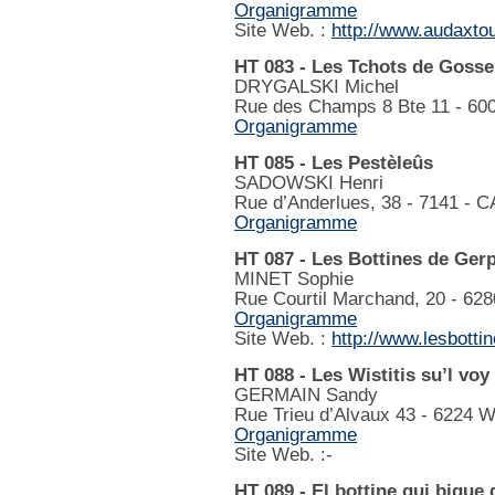
Organigramme
Site Web. :
http://www.audaxtou
HT 083 - Les Tchots de Gosse
DRYGALSKI Michel
Rue des Champs 8 Bte 11 - 6
Organigramme
HT 085 - Les Pestèleûs
SADOWSKI Henri
Rue d’Anderlues, 38 - 7141 -
Organigramme
HT 087 - Les Bottines de Ger
MINET Sophie
Rue Courtil Marchand, 20 - 
Organigramme
Site Web. :
http://www.lesbott
HT 088 - Les Wistitis su’l voy
GERMAIN Sandy
Rue Trieu d’Alvaux 43 - 62
Organigramme
Site Web. :-
HT 089 - El bottine qui bique