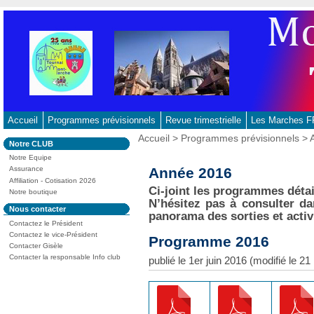
Aller
au
contenu
-
Aller
au
menu
principal
Accueil
Programmes prévisionnels
Revue trimestrielle
Les Marches
-
Vous
Accueil
>
Programmes prévisionnels
> 
Dans
Notre CLUB
Aller
êtes
la
ici
Notre Equipe
à
rubrique
:
Année 2016
Assurance
:
la
Affiliation - Cotisation 2026
recherche
Ci-joint les programmes détai
Notre boutique
N’hésitez pas à consulter d
Dans
Nous contacter
panorama des sorties et acti
la
Contactez le Président
rubrique
:
Contactez le vice-Président
Programme 2016
Contacter Gisèle
Contacter la responsable Info club
publié le 1er juin 2016 (modifié le 2