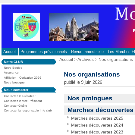
Aller
au
contenu
-
Aller
au
menu
principal
Accueil
Programmes prévisionnels
Revue trimestrielle
Les Marches
-
Vous
Accueil
>
Archives
> Nos organisations
Dans
Notre CLUB
Aller
êtes
la
ici
Notre Equipe
à
rubrique
:
Nos organisations
Assurance
:
la
Affiliation - Cotisation 2026
recherche
publié le 9 juin 2026
Notre boutique
Dans
Nous contacter
la
Contactez le Président
Nos prologues
rubrique
:
Contactez le vice-Président
Contacter Gisèle
Marches découvertes
Contacter la responsable Info club
Marches découvertes 2025
Marches découvertes 2024
Marches découvertes 2023