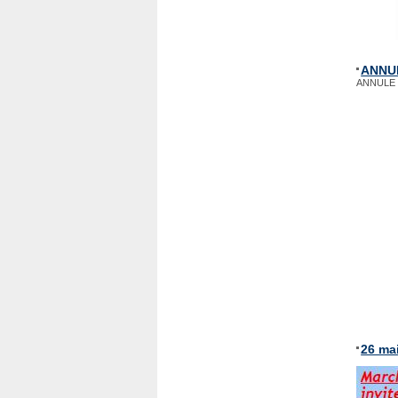
ANNUL
ANNULE p
26 ma