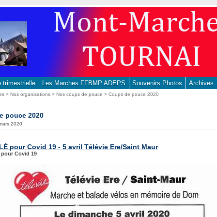
trimestrielle
Les Marches FFBMP ADEPS
Souvenirs Photos
Archives
es
>
Nos organisations
>
Nos coups de pouce
> Coups de pouce 2020
e pouce 2020
 mars 2020
 pour Covid 19 - 5 avril Télévie Ere/Saint Maur
pour Covid 19