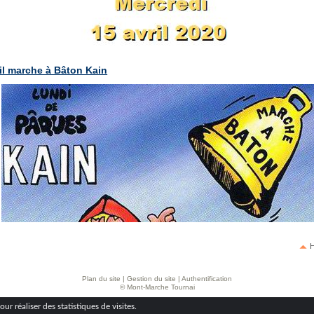
il marche à Bâton Kain
H
Plan du site
|
Gestion du site
|
Authentification
© Mont-Marche Tournai
ur réaliser des statistiques de visites.