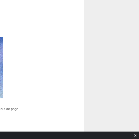
aut de page
X