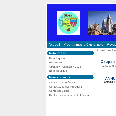
Aller
au
contenu
-
Aller
au
menu
principal
Accueil
Programmes prévisionnels
Revue 
-
Vous
Accueil
>
Archiv
Dans
Notre CLUB
Aller
êtes
la
ici
Notre Equipe
à
rubrique
Coups d
:
Assurance
:
la
publié le 11
Affiliation - Cotisation 2026
recherche
Notre boutique
Dans
Nous contacter
ANNULÉ
la
ANNULÉ 
Contactez le Président
rubrique
:
Contactez le vice-Président
Contacter Gisèle
Contacter la responsable Info club